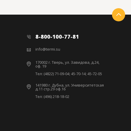
8-800-100-77-81
info@termi.su
170002 г. Тверь, ул. Завидова, д.24,
оф. 19
Тел: (4822) 71-09-04; 45-70-14; 45-72-05
141980 г. Дубна, ул. Университетская
д.11 стр.29 оф.16
Тел: (496) 218-18-02