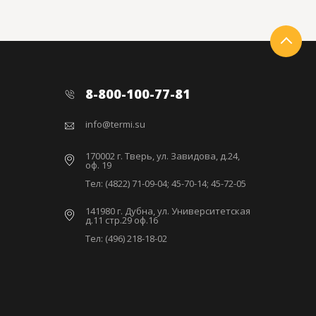
8-800-100-77-81
info@termi.su
170002 г. Тверь, ул. Завидова, д.24,
оф. 19
Тел: (4822) 71-09-04; 45-70-14; 45-72-05
141980 г. Дубна, ул. Университетская
д.11 стр.29 оф.16
Тел: (496) 218-18-02