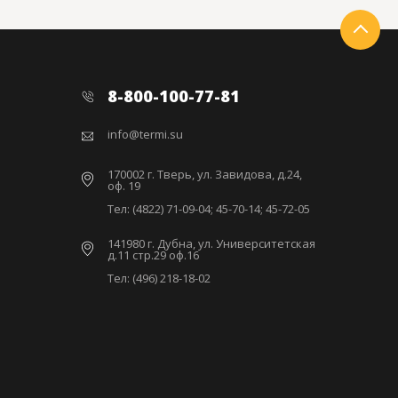
8-800-100-77-81
info@termi.su
170002 г. Тверь, ул. Завидова, д.24,
оф. 19
Тел: (4822) 71-09-04; 45-70-14; 45-72-05
141980 г. Дубна, ул. Университетская
д.11 стр.29 оф.16
Тел: (496) 218-18-02