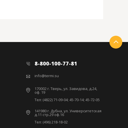
8-800-100-77-81
info@termi.su
170002 г. Тверь, ул. Завидова, д.24,
оф. 19
Тел: (4822) 71-09-04; 45-70-14; 45-72-05
141980 г. Дубна, ул. Университетская
д.11 стр.29 оф.16
Тел: (496) 218-18-02